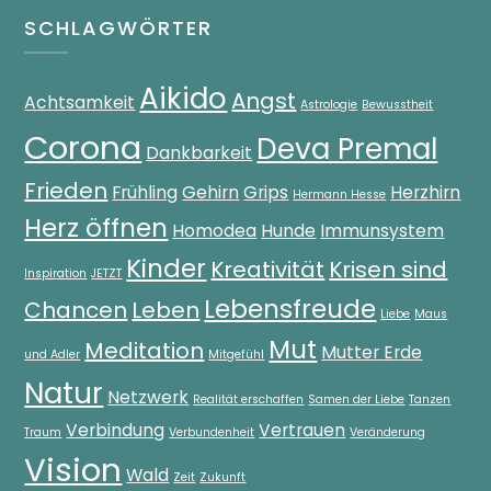
SCHLAGWÖRTER
Aikido
Angst
Achtsamkeit
Astrologie
Bewusstheit
Corona
Deva Premal
Dankbarkeit
Frieden
Frühling
Gehirn
Grips
Herzhirn
Hermann Hesse
Herz öffnen
Homodea
Hunde
Immunsystem
Kinder
Kreativität
Krisen sind
Inspiration
JETZT
Lebensfreude
Chancen
Leben
Liebe
Maus
Mut
Meditation
Mutter Erde
und Adler
Mitgefühl
Natur
Netzwerk
Realität erschaffen
Samen der Liebe
Tanzen
Verbindung
Vertrauen
Traum
Verbundenheit
Veränderung
Vision
Wald
Zeit
Zukunft