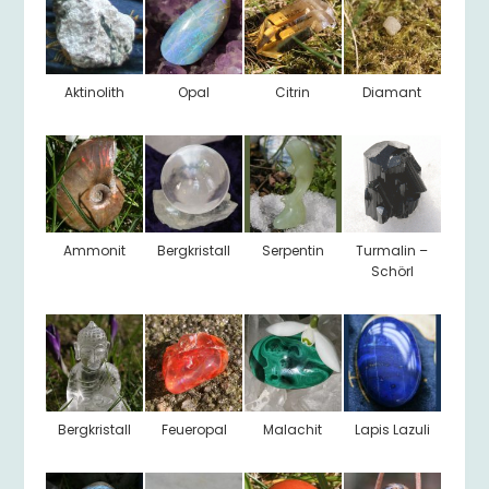
Aktinolith
Opal
Citrin
Diamant
Ammonit
Bergkristall
Serpentin
Turmalin –
Schörl
Bergkristall
Feueropal
Malachit
Lapis Lazuli