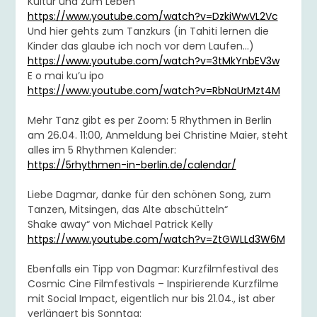
Kultur und zum Leben
https://www.youtube.com/watch?v=DzkiWwVL2Vc
Und hier gehts zum Tanzkurs (in Tahiti lernen die
Kinder das glaube ich noch vor dem Laufen…)
https://www.youtube.com/watch?v=3tMkYnbEV3w
E o mai ku’u ipo
https://www.youtube.com/watch?v=RbNaUrMzt4M
Mehr Tanz gibt es per Zoom: 5 Rhythmen in Berlin
am 26.04. 11:00, Anmeldung bei Christine Maier, steht
alles im 5 Rhythmen Kalender:
https://5rhythmen-in-berlin.de/calendar/
Liebe Dagmar, danke für den schönen Song, zum
Tanzen, Mitsingen, das Alte abschütteln“
Shake away“ von Michael Patrick Kelly
https://www.youtube.com/watch?v=ZtGWLLd3W6M
Ebenfalls ein Tipp von Dagmar: Kurzfilmfestival des
Cosmic Cine Filmfestivals – Inspirierende Kurzfilme
mit Social Impact, eigentlich nur bis 21.04., ist aber
verlängert bis Sonntag: