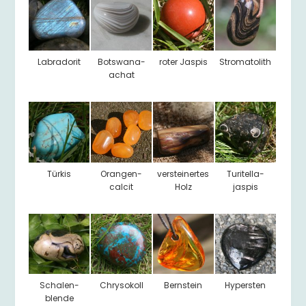
Labradorit
Botswana-
roter Jaspis
Stromatolith
achat
Türkis
Orangen-
versteinertes
Turitella-
calcit
Holz
jaspis
Schalen-
Chrysokoll
Bernstein
Hypersten
blende