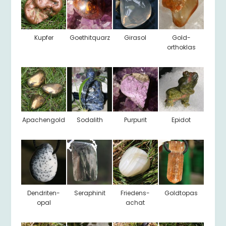
Kupfer
Goethitquarz
Girasol
Gold-
orthoklas
Apachengold
Sodalith
Purpurit
Epidot
Dendriten-
Seraphinit
Friedens-
Goldtopas
opal
achat