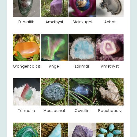
Eudialith
Amethyst
Steinkugel
Achat
Orangencalcit
Angel
Larimar
Amethyst
Turmalin
Moosachat
Covellin
Rauchquarz