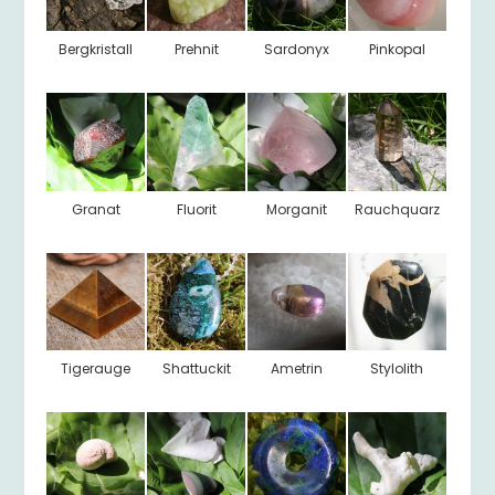
Bergkristall
Prehnit
Sardonyx
Pinkopal
Granat
Fluorit
Morganit
Rauchquarz
Tigerauge
Shattuckit
Ametrin
Stylolith