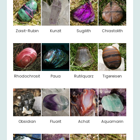
Zoisit-Rubin
Kunzit
Sugilith
Chiastolith
Rhodochrosit
Paua
Rutilquarz
Tigereisen
Obsidian
Fluorit
Achat
Aquamarin