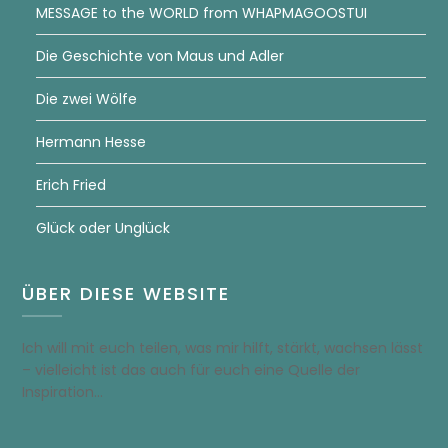
MESSAGE to the WORLD from WHAPMAGOOSTUI
Die Geschichte von Maus und Adler
Die zwei Wölfe
Hermann Hesse
Erich Fried
Glück oder Unglück
ÜBER DIESE WEBSITE
Ich will mit euch teilen, was mir hilft, stärkt, wachsen lässt
– vielleicht ist das auch für euch eine Quelle der
Inspiration…