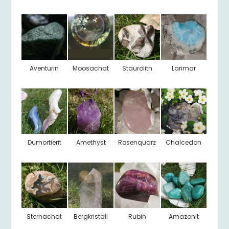
Aventurin
Moosachat
Staurolith
Larimar
Dumortierit
Amethyst
Rosenquarz
Chalcedon
Sternachat
Bergkristall
Rubin
Amazonit