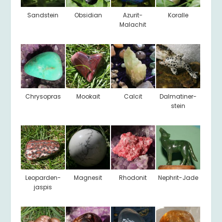
Sandstein
Obsidian
Azurit-
Koralle
Malachit
Chrysopras
Mookait
Calcit
Dalmatiner-
stein
Leoparden-
Magnesit
Rhodonit
Nephrit-Jade
jaspis