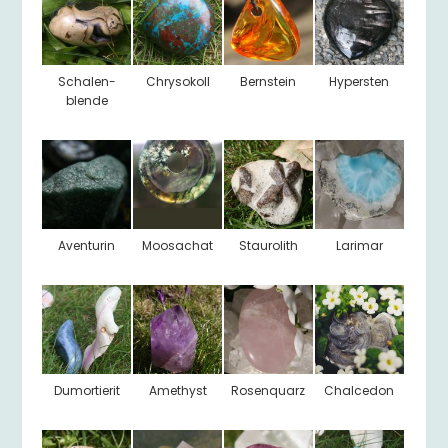
Schalen-
Chrysokoll
Bernstein
Hypersten
blende
Aventurin
Moosachat
Staurolith
Larimar
Dumortierit
Amethyst
Rosenquarz
Chalcedon