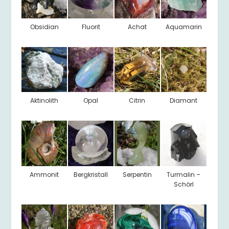
Obsidian
Fluorit
Achat
Aquamarin
Aktinolith
Opal
Citrin
Diamant
Ammonit
Bergkristall
Serpentin
Turmalin –
Schörl