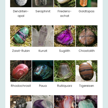
Dendriten-
Seraphinit
Friedens-
Goldtopas
opal
achat
Zoisit-Rubin
Kunzit
Sugilith
Chiastolith
Rhodochrosit
Paua
Rutilquarz
Tigereisen