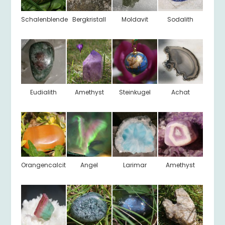
Schalenblende
Bergkristall
Moldavit
Sodalith
Eudialith
Amethyst
Steinkugel
Achat
Orangencalcit
Angel
Larimar
Amethyst