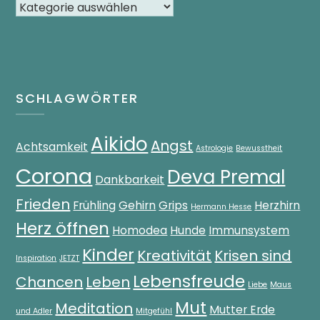
SCHLAGWÖRTER
Aikido
Angst
Achtsamkeit
Astrologie
Bewusstheit
Corona
Deva Premal
Dankbarkeit
Frieden
Frühling
Gehirn
Grips
Herzhirn
Hermann Hesse
Herz öffnen
Homodea
Hunde
Immunsystem
Kinder
Kreativität
Krisen sind
Inspiration
JETZT
Lebensfreude
Chancen
Leben
Liebe
Maus
Mut
Meditation
Mutter Erde
und Adler
Mitgefühl