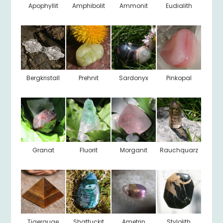
Apophyllit
Amphibolit
Ammonit
Eudialith
Bergkristall
Prehnit
Sardonyx
Pinkopal
Granat
Fluorit
Morganit
Rauchquarz
Tigerauge
Shattuckit
Ametrin
Stylolith