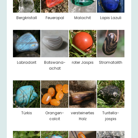
Bergkristall
Feueropal
Malachit
Lapis Lazuli
Labradorit
Botswana-
roter Jaspis
Stromatolith
achat
Türkis
Orangen-
versteinertes
Turitella-
calcit
Holz
jaspis