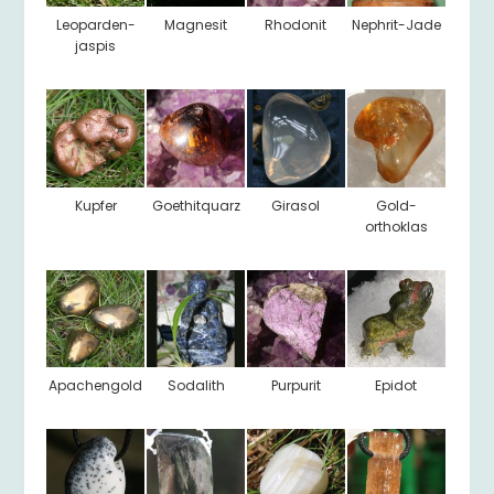
Leoparden-
Magnesit
Rhodonit
Nephrit-Jade
jaspis
Kupfer
Goethitquarz
Girasol
Gold-
orthoklas
Apachengold
Sodalith
Purpurit
Epidot