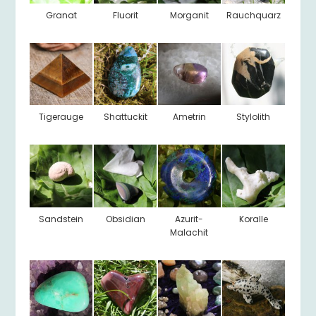
Granat
Fluorit
Morganit
Rauchquarz
Tigerauge
Shattuckit
Ametrin
Stylolith
Sandstein
Obsidian
Azurit-
Koralle
Malachit