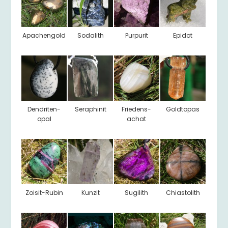
Apachengold
Sodalith
Purpurit
Epidot
Dendriten-
Seraphinit
Friedens-
Goldtopas
opal
achat
Zoisit-Rubin
Kunzit
Sugilith
Chiastolith