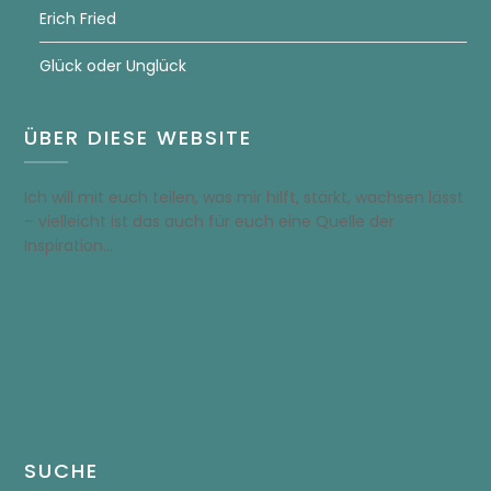
Erich Fried
Glück oder Unglück
ÜBER DIESE WEBSITE
Ich will mit euch teilen, was mir hilft, stärkt, wachsen lässt
– vielleicht ist das auch für euch eine Quelle der
Inspiration…
SUCHE