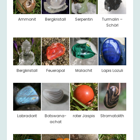
Ammonit
Bergkristall
Serpentin
Turmalin –
Schörl
Bergkristall
Feueropal
Malachit
Lapis Lazuli
Labradorit
Botswana-
roter Jaspis
Stromatolith
achat