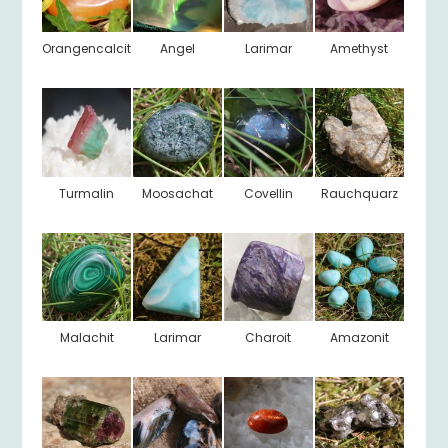
Orangencalcit
Angel
Larimar
Amethyst
Turmalin
Moosachat
Covellin
Rauchquarz
Malachit
Larimar
Charoit
Amazonit