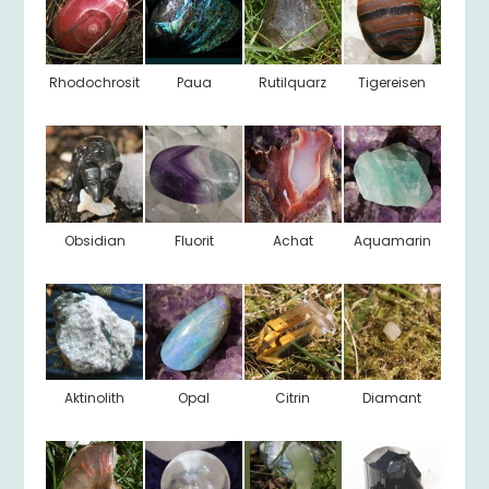
Rhodochrosit
Paua
Rutilquarz
Tigereisen
Obsidian
Fluorit
Achat
Aquamarin
Aktinolith
Opal
Citrin
Diamant