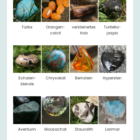
Türkis
Orangen-
versteinertes
Turitella-
calcit
Holz
jaspis
Schalen-
Chrysokoll
Bernstein
Hypersten
blende
Aventurin
Moosachat
Staurolith
Larimar