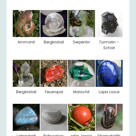
Ammonit
Bergkristall
Serpentin
Turmalin –
Schörl
Bergkristall
Feueropal
Malachit
Lapis Lazuli
Labradorit
Botswana-
roter Jaspis
Stromatolith