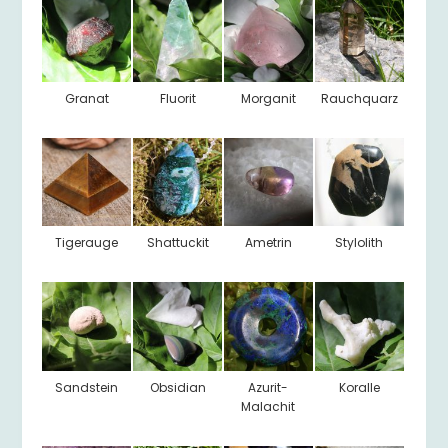
Granat
Fluorit
Morganit
Rauchquarz
Tigerauge
Shattuckit
Ametrin
Stylolith
Sandstein
Obsidian
Azurit-
Koralle
Malachit