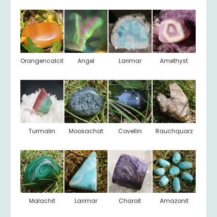
Orangencalcit
Angel
Larimar
Amethyst
Turmalin
Moosachat
Covellin
Rauchquarz
Malachit
Larimar
Charoit
Amazonit