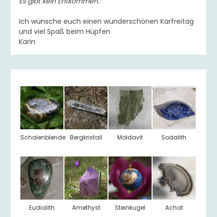
Es gibt kein Entkommen.“
Ich wünsche euch einen wunderschönen Karfreitag
und viel Spaß beim Hüpfen
Karin
Schalenblende
Bergkristall
Moldavit
Sodalith
Eudialith
Amethyst
Steinkugel
Achat