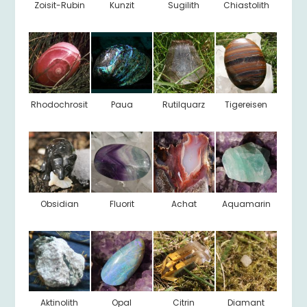
Zoisit-Rubin
Kunzit
Sugilith
Chiastolith
Rhodochrosit
Paua
Rutilquarz
Tigereisen
Obsidian
Fluorit
Achat
Aquamarin
Aktinolith
Opal
Citrin
Diamant