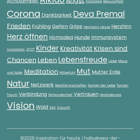
Angst
Achtsamkeit
Astrologie
Bewusstheit
Corona
Deva Premal
Dankbarkeit
Frieden
Frühling
Gehirn
Grips
Herzhirn
Hermann Hesse
Herz öffnen
Homodea
Hunde
Immunsystem
Kinder
Kreativität
Krisen sind
Inspiration
JETZT
Lebensfreude
Chancen
Leben
Liebe
Maus
Mut
Meditation
Mutter Erde
und Adler
Mitgefühl
Natur
Netzwerk
Realität erschaffen
Samen der Liebe
Tanzen
Verbindung
Vertrauen
Traum
Verbundenheit
Veränderung
Vision
Wald
Zeit
Zukunft
©2026 Inspiration für heute
|
hallo@weg-der-