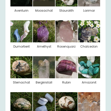
Aventurin
Moosachat
Staurolith
Larimar
Dumortierit
Amethyst
Rosenquarz
Chalcedon
Sternachat
Bergkristall
Rubin
Amazonit