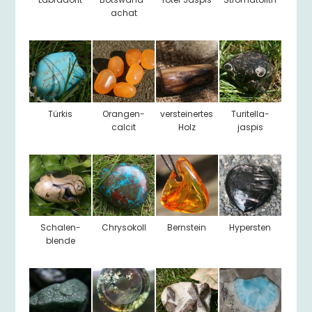
achat
Türkis
Orangen-
versteinertes
Turitella-
calcit
Holz
jaspis
Schalen-
Chrysokoll
Bernstein
Hypersten
blende