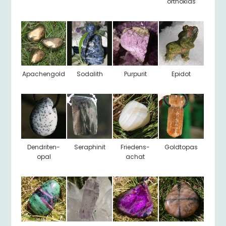
orthoklas
Apachengold
Sodalith
Purpurit
Epidot
Dendriten-
Seraphinit
Friedens-
Goldtopas
opal
achat