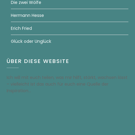
Die zwei Wölfe
Hermann Hesse
Erich Fried
Glück oder Unglück
ÜBER DIESE WEBSITE
Ich will mit euch teilen, was mir hilft, stärkt, wachsen lässt
– vielleicht ist das auch für euch eine Quelle der
Inspiration…