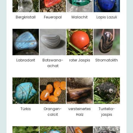
Bergkristall
Feueropal
Malachit
Lapis Lazuli
Labradorit
Botswana-
roter Jaspis
Stromatolith
achat
Türkis
Orangen-
versteinertes
Turitella-
calcit
Holz
jaspis