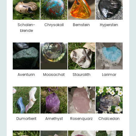
Schalen-
Chrysokoll
Bernstein
Hypersten
blende
Aventurin
Moosachat
Staurolith
Larimar
Dumortierit
Amethyst
Rosenquarz
Chalcedon