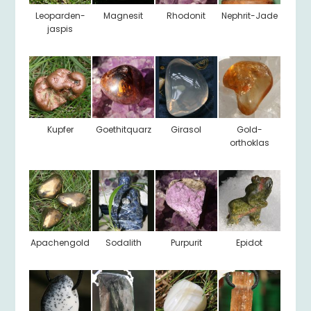
Leoparden-
Magnesit
Rhodonit
Nephrit-Jade
jaspis
Kupfer
Goethitquarz
Girasol
Gold-
orthoklas
Apachengold
Sodalith
Purpurit
Epidot