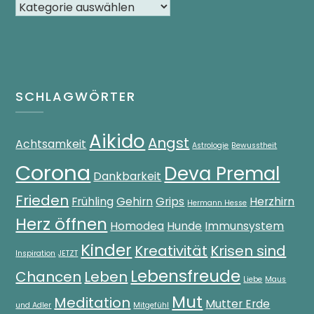
SCHLAGWÖRTER
Aikido
Angst
Achtsamkeit
Astrologie
Bewusstheit
Corona
Deva Premal
Dankbarkeit
Frieden
Frühling
Gehirn
Grips
Herzhirn
Hermann Hesse
Herz öffnen
Homodea
Hunde
Immunsystem
Kinder
Kreativität
Krisen sind
Inspiration
JETZT
Lebensfreude
Chancen
Leben
Liebe
Maus
Mut
Meditation
Mutter Erde
und Adler
Mitgefühl