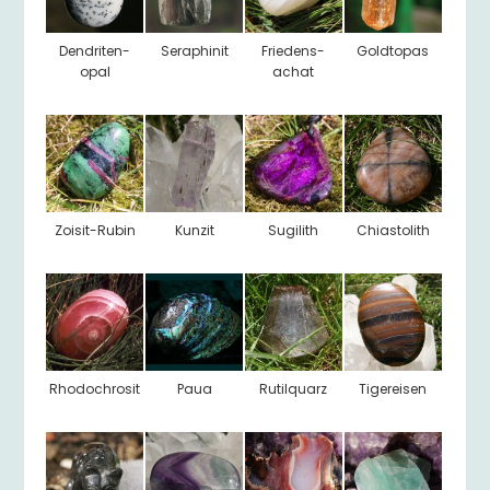
Dendriten-
Seraphinit
Friedens-
Goldtopas
opal
achat
Zoisit-Rubin
Kunzit
Sugilith
Chiastolith
Rhodochrosit
Paua
Rutilquarz
Tigereisen