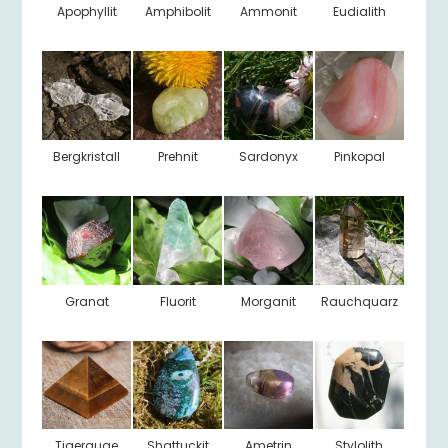
Apophyllit
Amphibolit
Ammonit
Eudialith
Bergkristall
Prehnit
Sardonyx
Pinkopal
Granat
Fluorit
Morganit
Rauchquarz
Tigerauge
Shattuckit
Ametrin
Stylolith