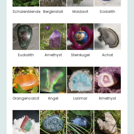
Schalenblende
Bergkristall
Moldavit
Sodalith
Eudialith
Amethyst
Steinkugel
Achat
Orangencalcit
Angel
Larimar
Amethyst