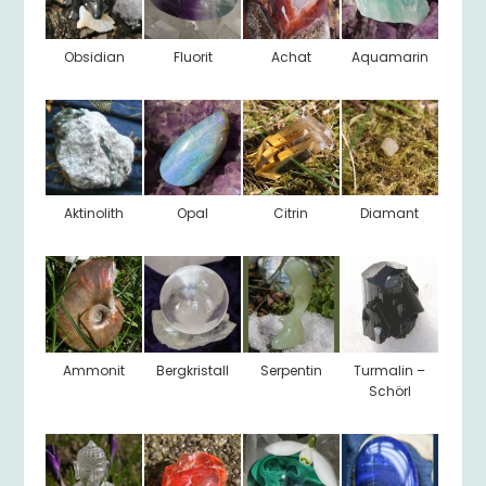
Obsidian
Fluorit
Achat
Aquamarin
Aktinolith
Opal
Citrin
Diamant
Ammonit
Bergkristall
Serpentin
Turmalin –
Schörl